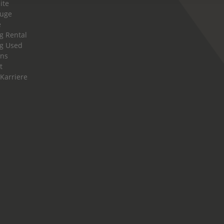
ite
euge
e
g Rental
g Used
uns
t
 Karriere