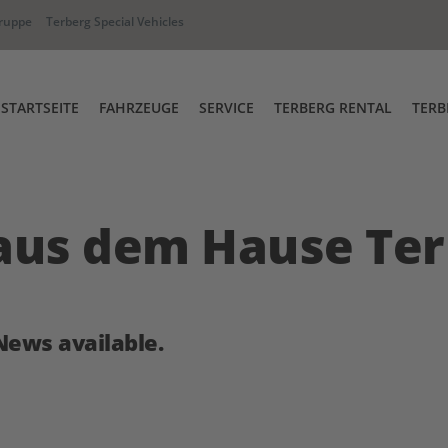
ruppe
Terberg Special Vehicles
STARTSEITE
FAHRZEUGE
SERVICE
TERBERG RENTAL
TERB
Full-Service & Garantieabwicklun
Terberg Rental Abfahr
hselbrückenumsetzer
RT Industriezugmaschine
Ersatzteile
aus dem Hause Ter
Terberg Academy
iwege Fahrzeug
Terberg Connect
News available.