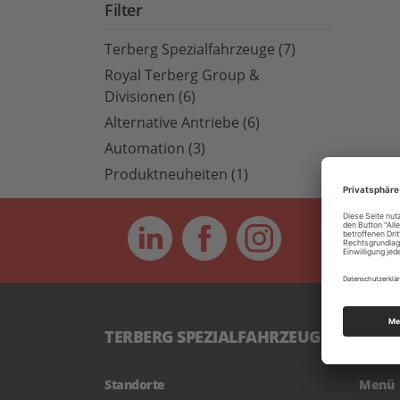
Filter
Terberg Spezialfahrzeuge (7)
Royal Terberg Group &
Divisionen (6)
Alternative Antriebe (6)
Automation (3)
Produktneuheiten (1)
WHERE SPE
TERBERG SPEZIALFAHRZEUGE GMBH
Standorte
Menü