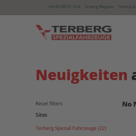
+49 40 430 91 14-0
Terberg Magazin
Terberg G
YT Zugmaschine
BC Wec
Neuigkeiten
CC container Carrier
RR Zwe
No 
Reset filters
Sites
Terberg Spezial Fahrzeuge (22)