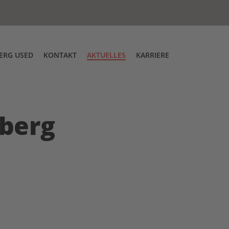
ERG USED
KONTAKT
AKTUELLES
KARRIERE
g
tskontrolle
Über uns
Messen
DT Low Entry Zugmaschine
berg