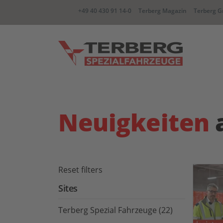
+49 40 430 91 14-0
Terberg Magazin
Terberg G
YT Zugmaschine
BC Wec
Neuigkeiten
CC container Carrier
RR Zwe
Reset filters
Sites
Terberg Spezial Fahrzeuge (22)