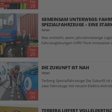
Feb
28
GEMEINSAM UNTERWEGS: FAHR
SPEZIALFAHRZEUGE – EINE STA
News
Was entsteht, wenn jahrzehntelange Logi
Fahrzeuglösungen trifft? Pure Innovation 
Feb
25
DIE ZUKUNFT IST NAH
News
Terberg Spezialfahrzeuge Die Zukunft ist
zwei Fahrzeuge mit neuem Elektro-Antrie
Dez
09
TERBERG LIEFERT VOLLELEKRT