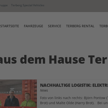
ruppe
Terberg Special Vehicles
STARTSEITE
FAHRZEUGE
SERVICE
TERBERG RENTAL
TERB
Full-Service & Garantieabwicklun
Terberg Rental Abfahr
hselbrückenumsetzer
RT Industriezugmaschine
Ersatzteile
aus dem Hause Ter
Terberg Academy
iwege Fahrzeug
Terberg Connect
NACHHALTIGE LOGISTIK: ELEKTR
News
Foto von links nach rechts: Björn Pontow 
Brot) und Malte Olde (Harry Brot). Bei u