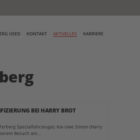
ERG USED
KONTAKT
AKTUELLES
KARRIERE
g
tskontrolle
Über uns
Messen
DT Low Entry Zugmaschine
berg
IFIZIERUNG BEI HARRY BROT
(Terberg Spezialfahrzeuge), Kai-Uwe Simon (Harry
nserem Besuch am...