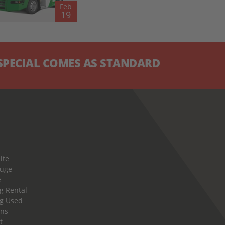
Feb
19
CIAL COMES AS STANDARD
ite
euge
e
g Rental
g Used
uns
t