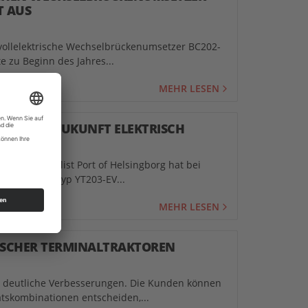
T AUS
 vollelektrische Wechselbrückenumsetzer BC202-
e zu Beginn des Jahres...
MEHR LESEN
ÄHRT IN ZUKUNFT ELEKTRISCH
ainerspezialist Port of Helsingborg hat bei
chinen vom Typ YT203-EV...
MEHR LESEN
ISCHER TERMINALTRAKTOREN
rg deutliche Verbesserungen. Die Kunden können
ätskombinationen entscheiden,...