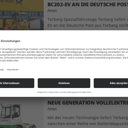
BC202-EV AN DIE DEUTSCHE POS
News
Terberg Spezialfahrzeuge Terberg liefert
EV an die Deutsche Post aus Terberg stellt
Dez
09
DER HAFEN VON HELSINGBORG F
News
Royal Terberg Group Der schwedische Cont
Terberg vier elektrische Terminal-Zugmas
Jun
26
NEUE GENERATION VOLLELEKTR
News
Mit der neuen Technologie liefert Terbe
zwischen einer Reihe von Batteriekapazit