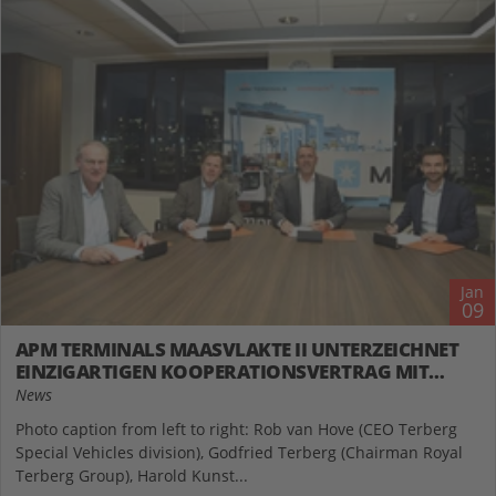
Jan
09
APM TERMINALS MAASVLAKTE II UNTERZEICHNET
EINZIGARTIGEN KOOPERATIONSVERTRAG MIT
EMBOTECH UND TERBERG FÜR DEN KAUF UND DIE
News
IMPLEMENTIERUNG VON 30 ELEKTRISCHEN
Photo caption from left to right: Rob van Hove (CEO Terberg
AUTOMATISIERTEN TERMINAL-TRUCKS
Special Vehicles division), Godfried Terberg (Chairman Royal
Terberg Group), Harold Kunst...