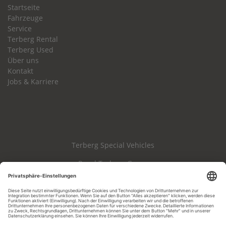
Startseite
Fahrzeuge
Service
Terberg Rental
Terberg Used
Über uns
Kontakt
Jobs & Karriere
Terberg Special Vehicles
Royal Terberg Group
Haftungsausschluss
Impressum
Datenschutz