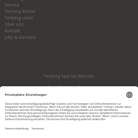
Service
Terberg Rental
Terberg Used
Über uns
Kontakt
Jobs & Karriere
Terberg Special Vehicles
Royal Terberg Group
Haftungsausschluss
Impressum
Datenschutz
AGB & AEB