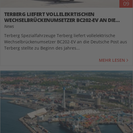
09
TERBERG LIEFERT VOLLELEKRTISCHEN
WECHSELBRÜCKENUMSETZER BC202-EV AN DIE
DEUTSCHE POST AUS
News
Terberg Spezialfahrzeuge Terberg liefert vollelektrische
Wechselbrückenumsetzer BC202-EV an die Deutsche Post aus
Terberg stellte zu Beginn des Jahres...
MEHR LESEN